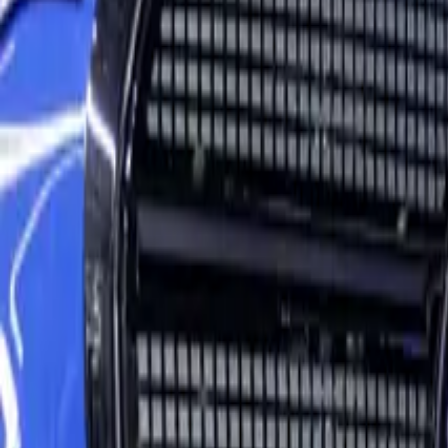
Elektro
Quatsch
Podcast
Videos
News