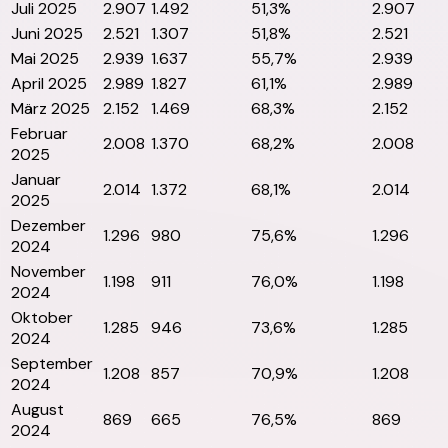
Juli 2025
2.907
1.492
51,3%
2.907
Juni 2025
2.521
1.307
51,8%
2.521
Mai 2025
2.939
1.637
55,7%
2.939
April 2025
2.989
1.827
61,1%
2.989
März 2025
2.152
1.469
68,3%
2.152
Februar
2.008
1.370
68,2%
2.008
2025
Januar
2.014
1.372
68,1%
2.014
2025
Dezember
1.296
980
75,6%
1.296
2024
November
1.198
911
76,0%
1.198
2024
Oktober
1.285
946
73,6%
1.285
2024
September
1.208
857
70,9%
1.208
2024
August
869
665
76,5%
869
2024