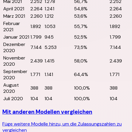
Mai 2021
2.252
1.278
56,7%
2.252
April 2021
2.264
1.241
54,8%
2.264
März 2021
2.260
1.212
53,6%
2.260
Februar
1.892
1.053
55,7%
1.892
2021
Januar 2021
1.799
945
52,5%
1.799
Dezember
7.144
5.253
73,5%
7.144
2020
November
2.439
1.415
58,0%
2.439
2020
September
1.771
1.141
64,4%
1.771
2020
August
388
388
100,0%
388
2020
Juli 2020
104
104
100,0%
104
Mit anderen Modellen vergleichen
Füge weitere Modelle hinzu, um die Zulassungszahlen zu
vergleichen