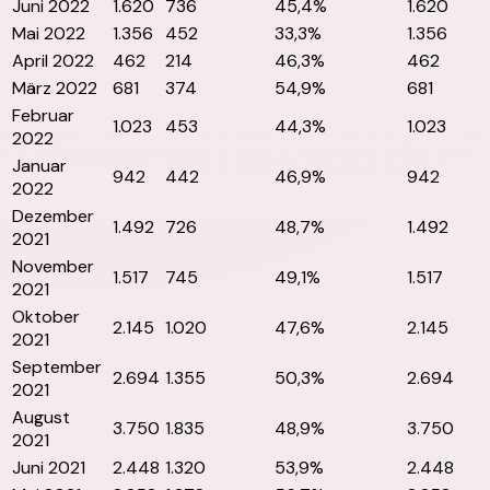
Juni 2022
1.620
736
45,4%
1.620
Mai 2022
1.356
452
33,3%
1.356
April 2022
462
214
46,3%
462
März 2022
681
374
54,9%
681
Februar
1.023
453
44,3%
1.023
2022
Januar
942
442
46,9%
942
2022
Dezember
1.492
726
48,7%
1.492
2021
November
1.517
745
49,1%
1.517
2021
Oktober
2.145
1.020
47,6%
2.145
2021
September
2.694
1.355
50,3%
2.694
2021
August
3.750
1.835
48,9%
3.750
2021
Juni 2021
2.448
1.320
53,9%
2.448