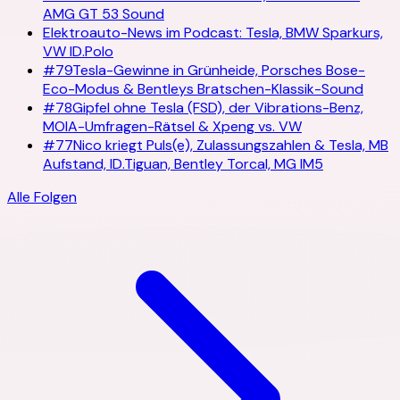
AMG GT 53 Sound
Elektroauto-News im Podcast: Tesla, BMW Sparkurs,
VW ID.Polo
#
79
Tesla-Gewinne in Grünheide, Porsches Bose-
Eco-Modus & Bentleys Bratschen-Klassik-Sound
#
78
Gipfel ohne Tesla (FSD), der Vibrations-Benz,
MOIA-Umfragen-Rätsel & Xpeng vs. VW
#
77
Nico kriegt Puls(e), Zulassungszahlen & Tesla, MB
Aufstand, ID.Tiguan, Bentley Torcal, MG IM5
Alle Folgen