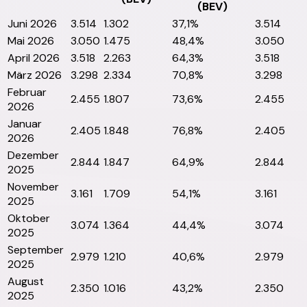
(BEV)
Juni 2026
3.514
1.302
37,1%
3.514
Mai 2026
3.050
1.475
48,4%
3.050
April 2026
3.518
2.263
64,3%
3.518
März 2026
3.298
2.334
70,8%
3.298
Februar
2.455
1.807
73,6%
2.455
2026
Januar
2.405
1.848
76,8%
2.405
2026
Dezember
2.844
1.847
64,9%
2.844
2025
November
3.161
1.709
54,1%
3.161
2025
Oktober
3.074
1.364
44,4%
3.074
2025
September
2.979
1.210
40,6%
2.979
2025
August
2.350
1.016
43,2%
2.350
2025