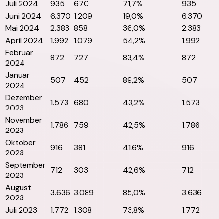
Juli 2024
935
670
71,7%
935
Juni 2024
6.370
1.209
19,0%
6.370
Mai 2024
2.383
858
36,0%
2.383
April 2024
1.992
1.079
54,2%
1.992
Februar
872
727
83,4%
872
2024
Januar
507
452
89,2%
507
2024
Dezember
1.573
680
43,2%
1.573
2023
November
1.786
759
42,5%
1.786
2023
Oktober
916
381
41,6%
916
2023
September
712
303
42,6%
712
2023
August
3.636
3.089
85,0%
3.636
2023
Juli 2023
1.772
1.308
73,8%
1.772