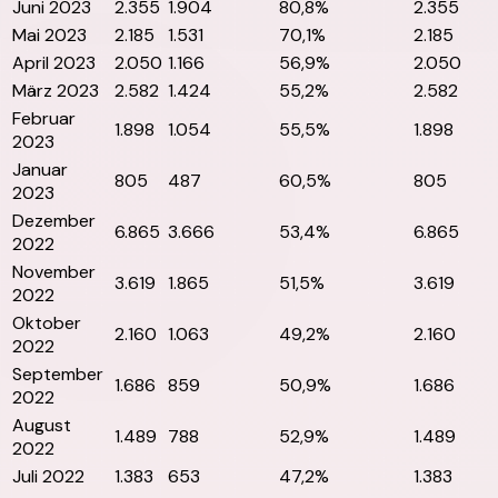
Juni 2023
2.355
1.904
80,8%
2.355
Mai 2023
2.185
1.531
70,1%
2.185
April 2023
2.050
1.166
56,9%
2.050
März 2023
2.582
1.424
55,2%
2.582
Februar
1.898
1.054
55,5%
1.898
2023
Januar
805
487
60,5%
805
2023
Dezember
6.865
3.666
53,4%
6.865
2022
November
3.619
1.865
51,5%
3.619
2022
Oktober
2.160
1.063
49,2%
2.160
2022
September
1.686
859
50,9%
1.686
2022
August
1.489
788
52,9%
1.489
2022
Juli 2022
1.383
653
47,2%
1.383